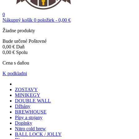
0
Nákupný košík
0
položiek
-
0,00 €
Žiadne produkty
Bude určené
Poštovné
0,00 €
Daň
0,00 €
Spolu
Cena s daňou
K podkladni
ZOSTAVY
MINIKEGY
DOUBLE WALL
Džbány
BREWHOUSE
Pípy a stojany
Doplnky
Nitro cold brew
BALL LOCK / JOLLY