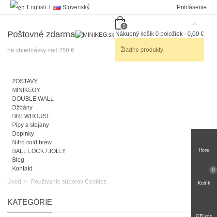
English
Slovenský
Prihlásenie
0
Poštovné zdarma
Nákupný košík
0
položiek
-
0,00 €
Žiadne produkty
na objednávky nad 250 €
ZOSTAVY
MINIKEGY
DOUBLE WALL
Džbány
BREWHOUSE
Pípy a stojany
Doplnky
Nitro cold brew
Hore
BALL LOCK / JOLLY
Blog
Kontakt
0
Úvod
>
Používanie súborov Cookies
Košík
KATEGÓRIE
QR kód