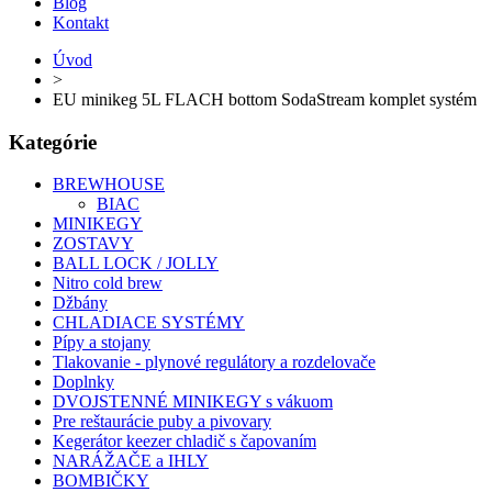
Blog
Kontakt
Úvod
>
EU minikeg 5L FLACH bottom SodaStream komplet systém
Kategórie
BREWHOUSE
BIAC
MINIKEGY
ZOSTAVY
BALL LOCK / JOLLY
Nitro cold brew
Džbány
CHLADIACE SYSTÉMY
Pípy a stojany
Tlakovanie - plynové regulátory a rozdelovače
Doplnky
DVOJSTENNÉ MINIKEGY s vákuom
Pre reštaurácie puby a pivovary
Kegerátor keezer chladič s čapovaním
NARÁŽAČE a IHLY
BOMBIČKY