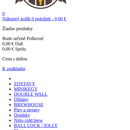
0
Nákupný košík
0
položiek
-
0,00 €
Žiadne produkty
Bude určené
Poštovné
0,00 €
Daň
0,00 €
Spolu
Cena s daňou
K podkladni
ZOSTAVY
MINIKEGY
DOUBLE WALL
Džbány
BREWHOUSE
Pípy a stojany
Doplnky
Nitro cold brew
BALL LOCK / JOLLY