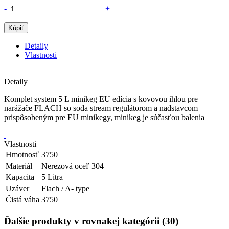
-
+
Kúpiť
Detaily
Vlastnosti
Detaily
Komplet system 5 L minikeg EU edícia s kovovou ihlou pre
narážače FLACH so soda stream regulátorom a nadstavcom
prispôsobeným pre EU minikegy, minikeg je súčasťou balenia
Vlastnosti
Hmotnosť
3750
Materiál
Nerezová oceľ 304
Kapacita
5 Litra
Uzáver
Flach / A- type
Čistá váha
3750
Ďalšie produkty v rovnakej kategórii (30)