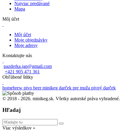
Najviac predávané
Mapa
Môj účet
Môj účet
Moje objednávky
Moje adresy
Kontaktujte nás
pazderka.jan@gmail.com
+421 905 471 361
Obľúbené štítky
homebrew
pivo
beer
minikeg
darček pre muža
pivný darček
© 2018 -
2026. minikeg.sk. Všetky autorské práva vyhradené.
Hľadaj
Viac výsledkov »