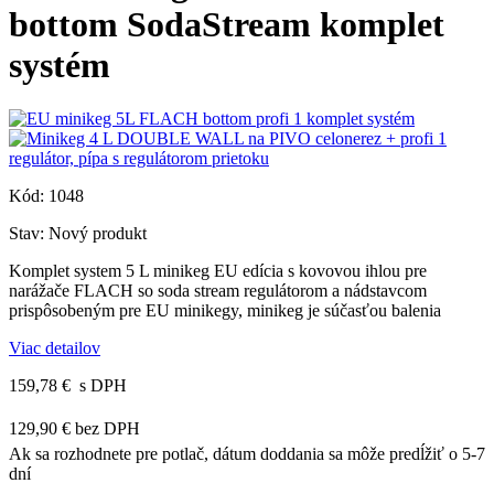
bottom SodaStream komplet
systém
Kód:
1048
Stav:
Nový produkt
Komplet system 5 L minikeg EU edícia s kovovou ihlou pre
narážače FLACH so soda stream regulátorom a nádstavcom
prispôsobeným pre EU minikegy, minikeg je súčasťou balenia
Viac detailov
159,78 €
s DPH
129,90 €
bez DPH
Ak sa rozhodnete pre potlač, dátum doddania sa môže predĺžiť o 5-7
dní