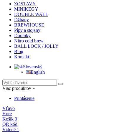
ZOSTAVY
MINIKEGY
DOUBLE WALL
Džbány
BREWHOUSE
Pípy a stojany
Doplnky
Nitro cold brew
BALL LOCK / JOLLY
Blog
Kontakt
Slovenský
English
Viac produktov »
Prihlásenie
Vľavo
Hore
Košík
0
QR kód
Videné
1