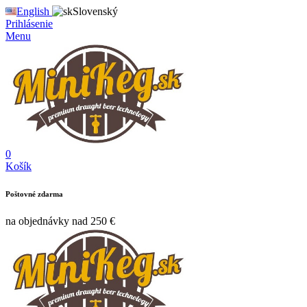
English
Slovenský
Prihlásenie
Menu
0
Košík
Poštovné zdarma
na objednávky nad 250 €