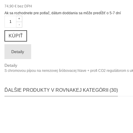
74,90 €
bez DPH
Ak sa rozhodnete pre potlač, dátum doddania sa môže predĺžiť o 5-7 dní
+
-
KÚPIŤ
Detaily
Detaily
S chromovou pípou na nerezovej šróbovacej hlave + profi CO2 regulátorom s u
ĎALŠIE PRODUKTY V ROVNAKEJ KATEGÓRII (30)