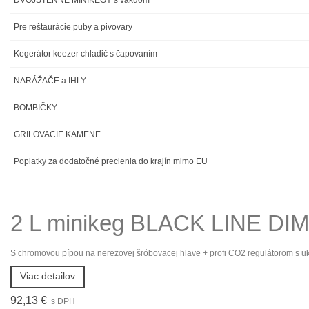
DVOJSTENNÉ MINIKEGY s vákuom
Pre reštaurácie puby a pivovary
Kegerátor keezer chladič s čapovaním
NARÁŽAČE a IHLY
BOMBIČKY
GRILOVACIE KAMENE
Poplatky za dodatočné preclenia do krajín mimo EU
2 L minikeg BLACK LINE DIM
S chromovou pípou na nerezovej šróbovacej hlave + profi CO2 regulátorom s u
Viac detailov
92,13 €
s DPH