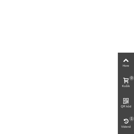
Hore
0
Košík
QR kód
1
Videné