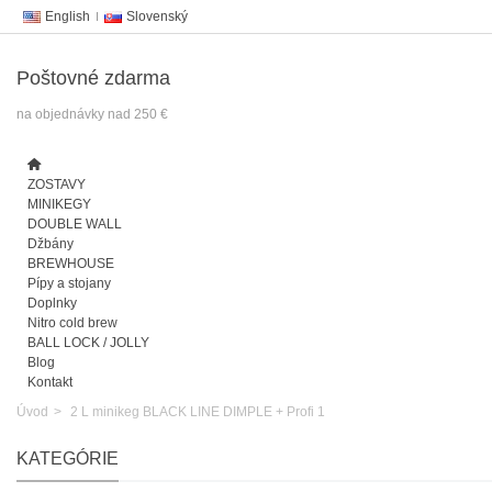
English
Slovenský
Poštovné zdarma
na objednávky nad 250 €
ZOSTAVY
MINIKEGY
DOUBLE WALL
Džbány
BREWHOUSE
Pípy a stojany
Doplnky
Nitro cold brew
BALL LOCK / JOLLY
Blog
Kontakt
Úvod
>
2 L minikeg BLACK LINE DIMPLE + Profi 1
KATEGÓRIE