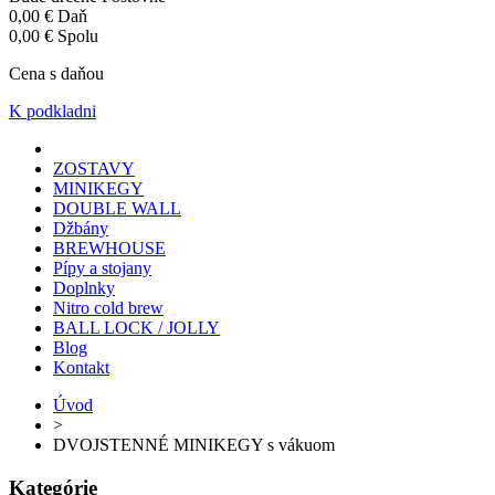
ZOSTAVY
MINIKEGY
DOUBLE WALL
Džbány
BREWHOUSE
Pípy a stojany
Doplnky
Nitro cold brew
BALL LOCK / JOLLY
Blog
Kontakt
Úvod
>
DVOJSTENNÉ MINIKEGY s vákuom
Kategórie
BREWHOUSE
BIAC
MINIKEGY
ZOSTAVY
BALL LOCK / JOLLY
Nitro cold brew