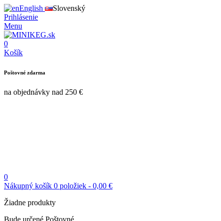
English
Slovenský
Prihlásenie
Menu
0
Košík
Poštovné zdarma
na objednávky nad 250 €
0
Nákupný košík
0
položiek
-
0,00 €
Žiadne produkty
Bude určené
Poštovné
0,00 €
Daň
0,00 €
Spolu
Cena s daňou
K podkladni