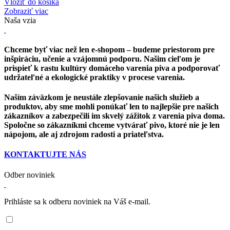
Vložiť do košíka
Zobraziť viac
Naša vzia
Chceme byť viac než len e-shopom – budeme priestorom pre
inšpiráciu, učenie a vzájomnú podporu. Našim cieľom je
prispieť k rastu kultúry domáceho varenia piva a podporovať
udržateľné a ekologické praktiky v procese varenia.
Naším záväzkom je neustále zlepšovanie našich služieb a
produktov, aby sme mohli ponúkať len to najlepšie pre našich
zákazníkov a zabezpečili im skvelý zážitok z varenia piva doma.
Spoločne so zákazníkmi chceme vytvárať pivo, ktoré nie je len
nápojom, ale aj zdrojom radosti a priateľstva.
KONTAKTUJTE NÁS
Odber noviniek
Prihláste sa k odberu noviniek na Váš e-mail.