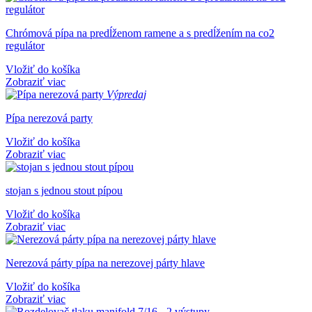
Chrómová pípa na predĺženom ramene a s predĺžením na co2
regulátor
Vložiť do košíka
Zobraziť viac
Výpredaj
Pípa nerezová party
Vložiť do košíka
Zobraziť viac
stojan s jednou stout pípou
Vložiť do košíka
Zobraziť viac
Nerezová párty pípa na nerezovej párty hlave
Vložiť do košíka
Zobraziť viac