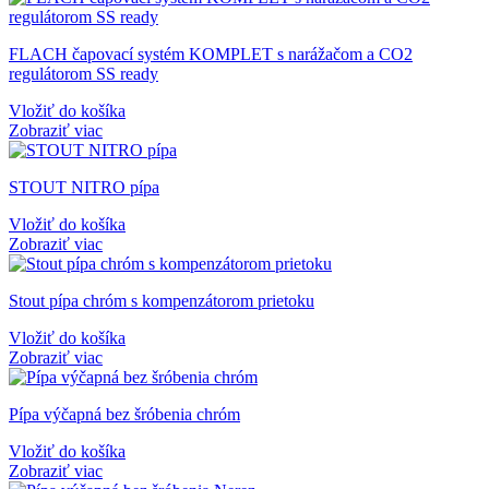
FLACH čapovací systém KOMPLET s narážačom a CO2
regulátorom SS ready
Vložiť do košíka
Zobraziť viac
STOUT NITRO pípa
Vložiť do košíka
Zobraziť viac
Stout pípa chróm s kompenzátorom prietoku
Vložiť do košíka
Zobraziť viac
Pípa výčapná bez šróbenia chróm
Vložiť do košíka
Zobraziť viac