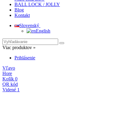
BALL LOCK / JOLLY
Blog
Kontakt
Slovenský
English
Viac produktov »
Prihlásenie
Vľavo
Hore
Košík
0
QR kód
Videné
1