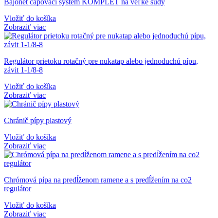
Bajonet čapovací systém KOMPLET na veľké sudy
Vložiť do košíka
Zobraziť viac
Regulátor prietoku rotačný pre nukatap alebo jednoduchú pípu,
závit 1-1/8-8
Vložiť do košíka
Zobraziť viac
Chránič pípy plastový
Vložiť do košíka
Zobraziť viac
Chrómová pípa na predĺženom ramene a s predĺžením na co2
regulátor
Vložiť do košíka
Zobraziť viac