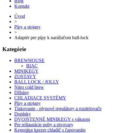
Blog
Kontakt
Úvod
>
Pípy a stojany
>
Adaptér pre pípy k narážačom ball-lock
Kategórie
BREWHOUSE
BIAC
MINIKEGY
ZOSTAVY
BALL LOCK / JOLLY
Nitro cold brew
Džbány
CHLADIACE SYSTÉMY
Pípy a stojany
Tlakovanie - plynové regulátory a rozdelovače
Doplnky
DVOJSTENNÉ MINIKEGY s vákuom
Pre reštaurácie puby a pivovary
Kegerátor keezer chladič s čapovaním