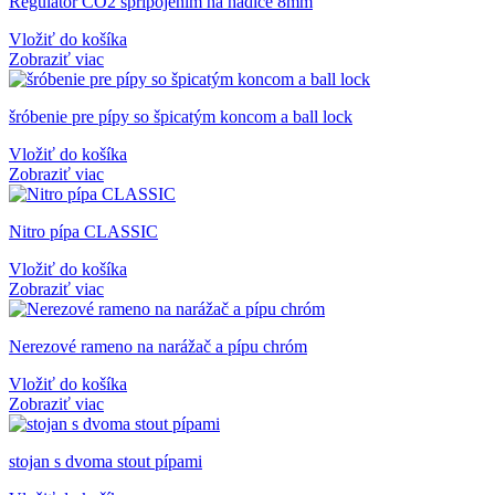
Regulátor CO2 spripojením na hadice 8mm
Vložiť do košíka
Zobraziť viac
šróbenie pre pípy so špicatým koncom a ball lock
Vložiť do košíka
Zobraziť viac
Nitro pípa CLASSIC
Vložiť do košíka
Zobraziť viac
Nerezové rameno na narážač a pípu chróm
Vložiť do košíka
Zobraziť viac
stojan s dvoma stout pípami