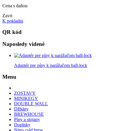
Cena s daňou
Zavri
K pokladni
QR kód
Naposledy videné
Adaptér pre pípy k narážačom ball-lock
Menu
ZOSTAVY
MINIKEGY
DOUBLE WALL
Džbány
BREWHOUSE
Pípy a stojany
Doplnky
Nitro cold brew