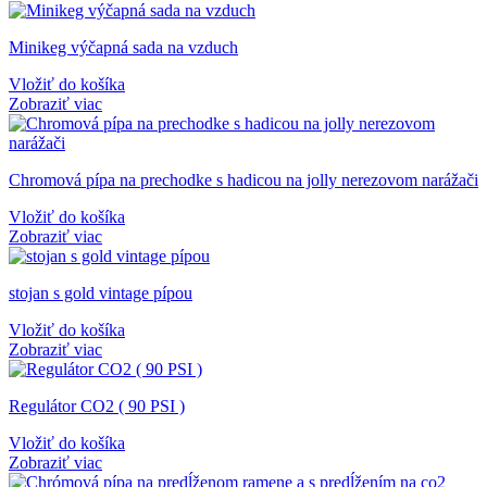
Minikeg výčapná sada na vzduch
Vložiť do košíka
Zobraziť viac
Chromová pípa na prechodke s hadicou na jolly nerezovom narážači
Vložiť do košíka
Zobraziť viac
stojan s gold vintage pípou
Vložiť do košíka
Zobraziť viac
Regulátor CO2 ( 90 PSI )
Vložiť do košíka
Zobraziť viac