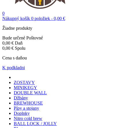
0
Nákupný košík
0
položiek
-
0,00 €
Žiadne produkty
Bude určené
Poštovné
0,00 €
Daň
0,00 €
Spolu
Cena s daňou
K podkladni
ZOSTAVY
MINIKEGY
DOUBLE WALL
Džbány
BREWHOUSE
Pípy a stojany
Doplnky
Nitro cold brew
BALL LOCK / JOLLY