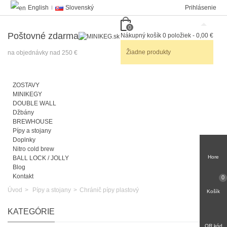
English
Slovenský
Prihlásenie
0
Poštovné zdarma
Nákupný košík
0
položiek
-
0,00 €
Žiadne produkty
na objednávky nad 250 €
ZOSTAVY
MINIKEGY
DOUBLE WALL
Džbány
BREWHOUSE
Pípy a stojany
Doplnky
Nitro cold brew
Hore
BALL LOCK / JOLLY
Blog
Kontakt
0
Úvod
>
Pípy a stojany
>
Chránič pípy plastový
Košík
KATEGÓRIE
QR kód