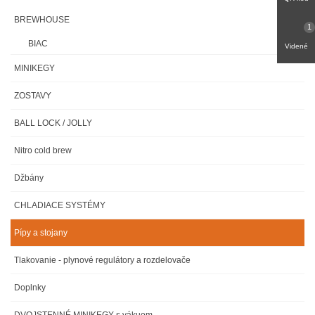
BREWHOUSE
1
BIAC
Videné
MINIKEGY
ZOSTAVY
BALL LOCK / JOLLY
Nitro cold brew
Džbány
CHLADIACE SYSTÉMY
Pípy a stojany
Tlakovanie - plynové regulátory a rozdelovače
Doplnky