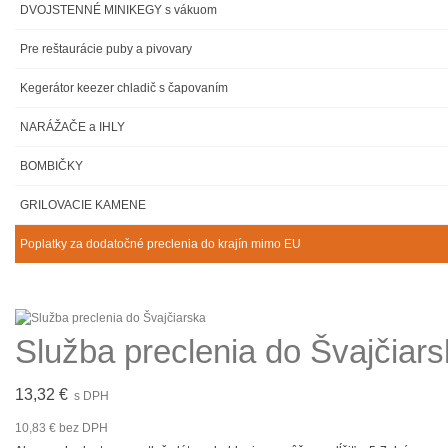
DVOJSTENNÉ MINIKEGY s vákuom
Pre reštaurácie puby a pivovary
Kegerátor keezer chladič s čapovaním
NARÁŽAČE a IHLY
BOMBIČKY
GRILOVACIE KAMENE
Poplatky za dodatočné preclenia do krajín mimo EU
Služba preclenia do Švajčiar
13,32 €
s DPH
10,83 €
bez DPH