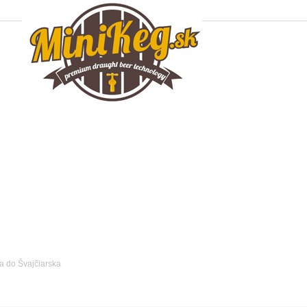
a do Švajčiarska