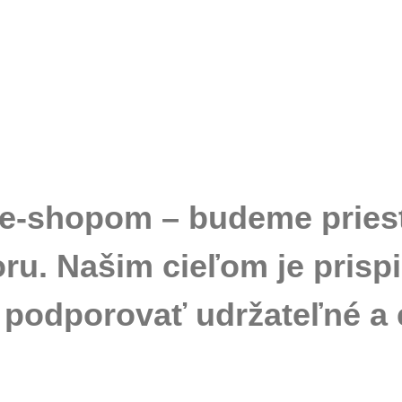
 e-shopom – budeme priest
u. Našim cieľom je prispie
podporovať udržateľné a e