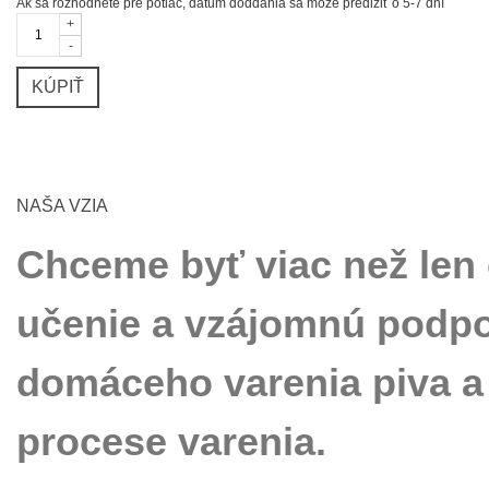
Ak sa rozhodnete pre potlač, dátum doddania sa môže predĺžiť o 5-7 dní
+
-
KÚPIŤ
NAŠA VZIA
Chceme byť viac než len
učenie a vzájomnú podpor
domáceho varenia piva a 
procese varenia.