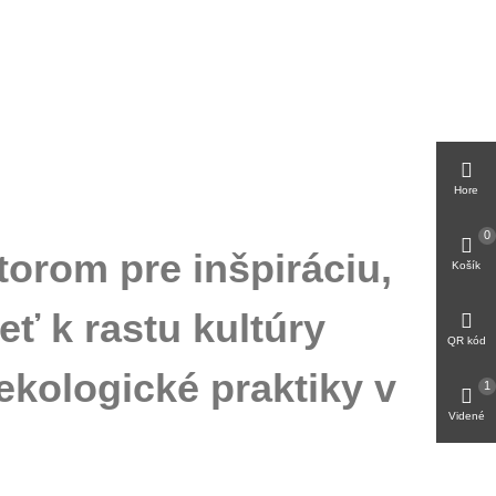
Hore
0
orom pre inšpiráciu,
Košík
ť k rastu kultúry
QR kód
kologické praktiky v
1
Videné