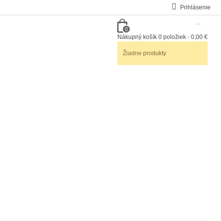
Prihlásenie
0
Nákupný košík
0
položiek
-
0,00 €
Žiadne produkty