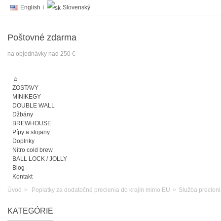
English
Slovenský
Poštovné zdarma
na objednávky nad 250 €
ZOSTAVY
MINIKEGY
DOUBLE WALL
Džbány
BREWHOUSE
Pípy a stojany
Doplnky
Nitro cold brew
BALL LOCK / JOLLY
Blog
Kontakt
Úvod
>
Poplatky za dodatočné preclenia do krajín mimo EU
>
Služba precleni
KATEGÓRIE