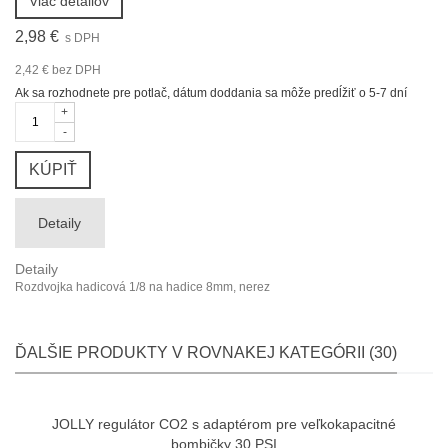
Viac detailov
2,98 €
s DPH
2,42 €
bez DPH
Ak sa rozhodnete pre potlač, dátum doddania sa môže predĺžiť o 5-7 dní
+
-
KÚPIŤ
Detaily
Detaily
Rozdvojka hadicová 1/8 na hadice 8mm, nerez
ĎALŠIE PRODUKTY V ROVNAKEJ KATEGÓRII (30)
JOLLY regulátor CO2 s adaptérom pre veľkokapacitné
bombičky 30 PSI