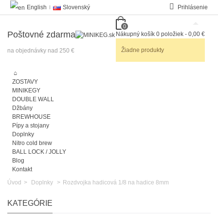
English
Slovenský
Prihlásenie
0
Poštovné zdarma
Nákupný košík
0
položiek
-
0,00 €
Žiadne produkty
na objednávky nad 250 €
ZOSTAVY
MINIKEGY
DOUBLE WALL
Džbány
BREWHOUSE
Pípy a stojany
Doplnky
Nitro cold brew
BALL LOCK / JOLLY
Blog
Kontakt
Úvod
>
Doplnky
>
Rozdvojka hadicová 1/8 na hadice 8mm
KATEGÓRIE