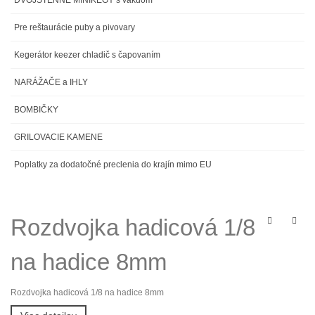
DVOJSTENNÉ MINIKEGY s vákuom
Pre reštaurácie puby a pivovary
Kegerátor keezer chladič s čapovaním
NARÁŽAČE a IHLY
BOMBIČKY
GRILOVACIE KAMENE
Poplatky za dodatočné preclenia do krajín mimo EU
Rozdvojka hadicová 1/8
na hadice 8mm
Rozdvojka hadicová 1/8 na hadice 8mm